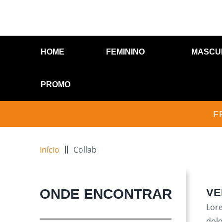
HOME
FEMININO
MASCU
PROMO
F
Início
Collab
ONDE ENCONTRAR
VE
Lore
dol