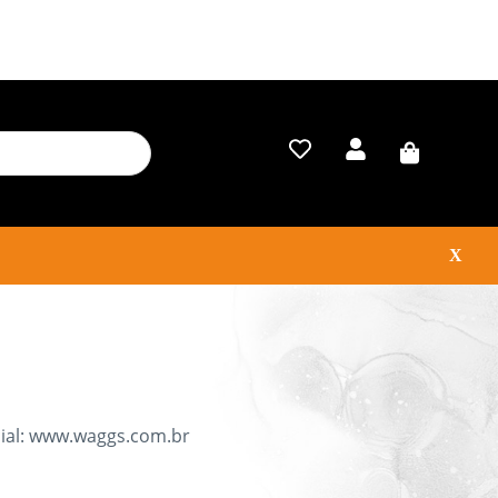
X
ial: www.waggs.com.br